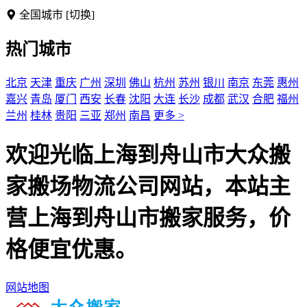
全国城市
[切换]
热门城市
北京
天津
重庆
广州
深圳
佛山
杭州
苏州
银川
南京
东莞
惠州
嘉兴
青岛
厦门
西安
长春
沈阳
大连
长沙
成都
武汉
合肥
福州
兰州
桂林
贵阳
三亚
郑州
南昌
更多 >
欢迎光临上海到舟山市大众搬
家搬场物流公司网站，本站主
营上海到舟山市搬家服务，价
格便宜优惠。
网站地图