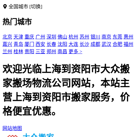
全国城市
[切换]
热门城市
北京
天津
重庆
广州
深圳
佛山
杭州
苏州
银川
南京
东莞
惠州
嘉兴
青岛
厦门
西安
长春
沈阳
大连
长沙
成都
武汉
合肥
福州
兰州
桂林
贵阳
三亚
郑州
南昌
更多 >
欢迎光临上海到资阳市大众搬
家搬场物流公司网站，本站主
营上海到资阳市搬家服务，价
格便宜优惠。
网站地图