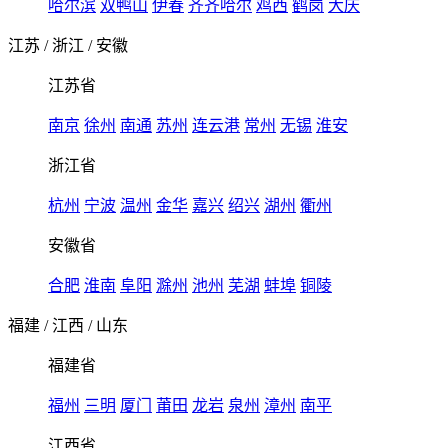
哈尔滨
双鸭山
伊春
齐齐哈尔
鸡西
鹤岗
大庆
江苏
/
浙江
/
安徽
江苏省
南京
徐州
南通
苏州
连云港
常州
无锡
淮安
浙江省
杭州
宁波
温州
金华
嘉兴
绍兴
湖州
衢州
安徽省
合肥
淮南
阜阳
滁州
池州
芜湖
蚌埠
铜陵
福建
/
江西
/
山东
福建省
福州
三明
厦门
莆田
龙岩
泉州
漳州
南平
江西省