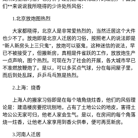
们**来说说我所晓得的少许处所风俗：
1.北京放炮图热烈
大家都晓得，北京人是非常爱热烈的，当然迁居这个大件
也少不了。放炮即是北京人迁居的习俗，按照老人的说法即是
“新人新房头上三只鬼”，放炮可以驱鬼，这种迷信的说法，早
已不被接受了，但搬新房，真相是件雀跃的工作，放放炮生产
一点声响，图个热烈。可现在为了社会的开展，各大城市早已
不准燃放鞭炮了。是以，可以多买点气球，分在每间屋子里，
而后到处乱踩，乒乒乓乓煞是热烈。
2.上海：烧香
上海人的搬家习俗即是在每个墙角烧炷香，他们的风俗理
论是：建造楼房要挖坑刨地，占有了土地公公的地皮，害得土
地公公无家可归，他老人家会生气。是以，在房间的每个角落
烧一炷香，让他老人家享用到香火供奉，便可再觅新房。
3.河南人迁居