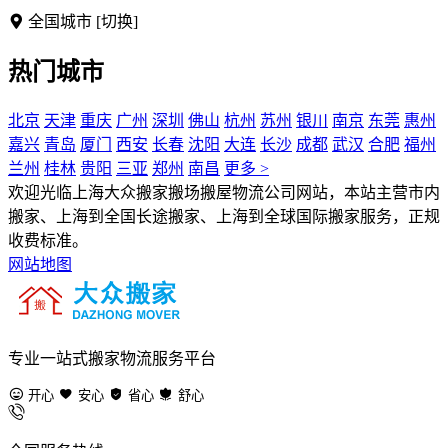
全国城市
[切换]
热门城市
北京
天津
重庆
广州
深圳
佛山
杭州
苏州
银川
南京
东莞
惠州
嘉兴
青岛
厦门
西安
长春
沈阳
大连
长沙
成都
武汉
合肥
福州
兰州
桂林
贵阳
三亚
郑州
南昌
更多 >
欢迎光临上海大众搬家搬场搬屋物流公司网站，本站主营市内
搬家、上海到全国长途搬家、上海到全球国际搬家服务，正规
收费标准。
网站地图
专业一站式搬家物流服务平台
开心
安心
省心
舒心