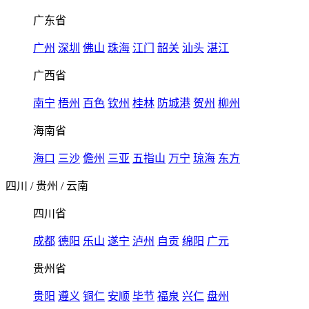
广东省
广州
深圳
佛山
珠海
江门
韶关
汕头
湛江
广西省
南宁
梧州
百色
钦州
桂林
防城港
贺州
柳州
海南省
海口
三沙
儋州
三亚
五指山
万宁
琼海
东方
四川
/
贵州
/
云南
四川省
成都
德阳
乐山
遂宁
泸州
自贡
绵阳
广元
贵州省
贵阳
遵义
铜仁
安顺
毕节
福泉
兴仁
盘州