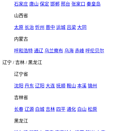
石家庄
唐山
保定
邯郸
邢台
张家口
秦皇岛
山西省
太原
长治
忻州
晋中
运城
吕梁
大同
内蒙古
呼和浩特
通辽
乌兰察布
乌海
赤峰
呼伦贝尔
辽宁
/
吉林
/
黑龙江
辽宁省
沈阳
丹东
辽阳
大连
抚顺
鞍山
本溪
锦州
吉林省
长春
辽源
白城
吉林
四平
通化
白山
松原
黑龙江