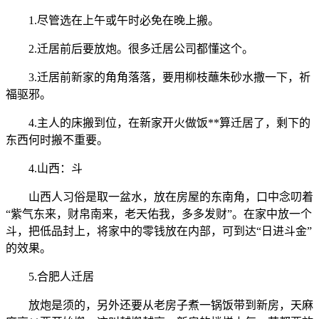
1.尽管选在上午或午时必免在晚上搬。
2.迁居前后要放炮。很多迁居公司都懂这个。
3.迁居前新家的角角落落，要用柳枝蘸朱砂水撒一下，祈
福驱邪。
4.主人的床搬到位，在新家开火做饭**算迁居了，剩下的
东西何时搬不重要。
4.山西：斗
山西人习俗是取一盆水，放在房屋的东南角，口中念叨着
“紫气东来，财帛南来，老天佑我，多多发财”。在家中放一个
斗，把低品封上，将家中的零钱放在内部，可到达“日进斗金”
的效果。
5.合肥人迁居
放炮是须的，另外还要从老房子煮一锅饭带到新房，天麻