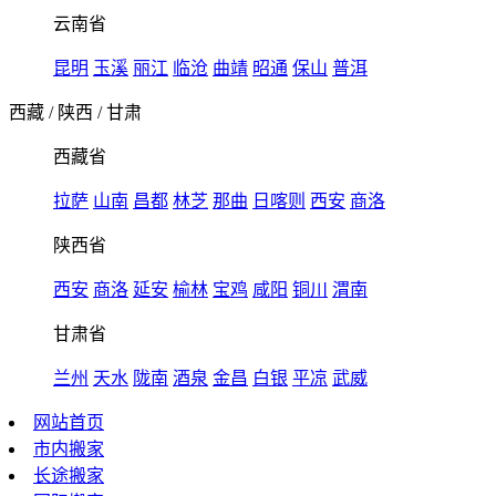
云南省
昆明
玉溪
丽江
临沧
曲靖
昭通
保山
普洱
西藏
/
陕西
/
甘肃
西藏省
拉萨
山南
昌都
林芝
那曲
日喀则
西安
商洛
陕西省
西安
商洛
延安
榆林
宝鸡
咸阳
铜川
渭南
甘肃省
兰州
天水
陇南
酒泉
金昌
白银
平凉
武威
网站首页
市内搬家
长途搬家