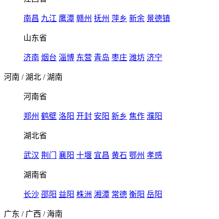
南昌
九江
鹰潭
赣州
抚州
萍乡
新余
景德镇
山东省
济南
烟台
淄博
东营
青岛
枣庄
潍坊
济宁
河南
/
湖北
/
湖南
河南省
郑州
鹤壁
洛阳
开封
安阳
新乡
焦作
濮阳
湖北省
武汉
荆门
襄阳
十堰
宜昌
黄石
鄂州
孝感
湖南省
长沙
邵阳
益阳
株洲
湘潭
常德
衡阳
岳阳
广东
/
广西
/
海南