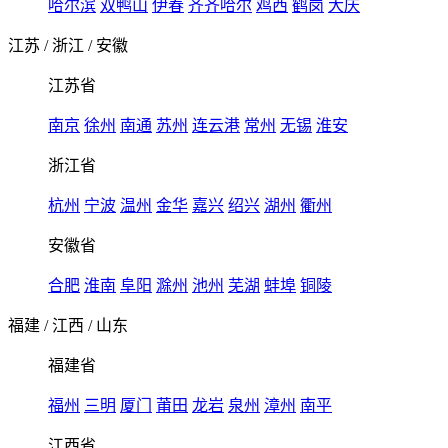
哈尔滨
双鸭山
伊春
齐齐哈尔
鸡西
鹤岗
大庆
江苏
/
浙江
/
安徽
江苏省
南京
徐州
南通
苏州
连云港
常州
无锡
淮安
浙江省
杭州
宁波
温州
金华
嘉兴
绍兴
湖州
衢州
安徽省
合肥
淮南
阜阳
滁州
池州
芜湖
蚌埠
铜陵
福建
/
江西
/
山东
福建省
福州
三明
厦门
莆田
龙岩
泉州
漳州
南平
江西省