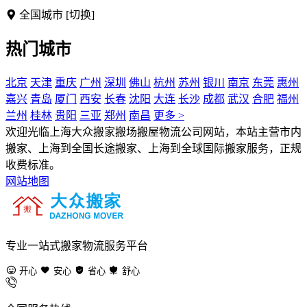
全国城市
[切换]
热门城市
北京
天津
重庆
广州
深圳
佛山
杭州
苏州
银川
南京
东莞
惠州
嘉兴
青岛
厦门
西安
长春
沈阳
大连
长沙
成都
武汉
合肥
福州
兰州
桂林
贵阳
三亚
郑州
南昌
更多 >
欢迎光临上海大众搬家搬场搬屋物流公司网站，本站主营市内
搬家、上海到全国长途搬家、上海到全球国际搬家服务，正规
收费标准。
网站地图
专业一站式搬家物流服务平台
开心
安心
省心
舒心