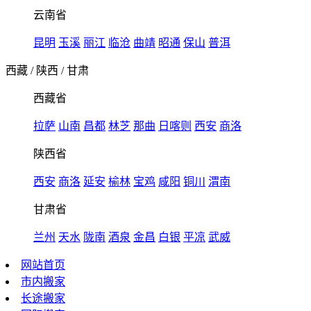
云南省
昆明
玉溪
丽江
临沧
曲靖
昭通
保山
普洱
西藏
/
陕西
/
甘肃
西藏省
拉萨
山南
昌都
林芝
那曲
日喀则
西安
商洛
陕西省
西安
商洛
延安
榆林
宝鸡
咸阳
铜川
渭南
甘肃省
兰州
天水
陇南
酒泉
金昌
白银
平凉
武威
网站首页
市内搬家
长途搬家