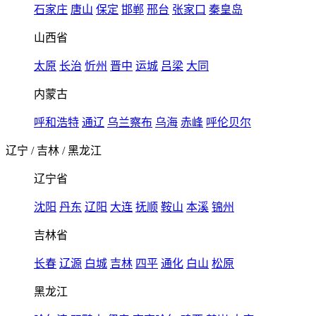
石家庄
唐山
保定
邯郸
邢台
张家口
秦皇岛
山西省
太原
长治
忻州
晋中
运城
吕梁
大同
内蒙古
呼和浩特
通辽
乌兰察布
乌海
赤峰
呼伦贝尔
辽宁
/
吉林
/
黑龙江
辽宁省
沈阳
丹东
辽阳
大连
抚顺
鞍山
本溪
锦州
吉林省
长春
辽源
白城
吉林
四平
通化
白山
松原
黑龙江