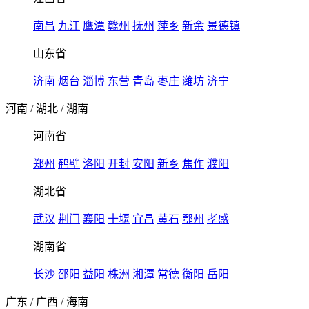
南昌
九江
鹰潭
赣州
抚州
萍乡
新余
景德镇
山东省
济南
烟台
淄博
东营
青岛
枣庄
潍坊
济宁
河南
/
湖北
/
湖南
河南省
郑州
鹤壁
洛阳
开封
安阳
新乡
焦作
濮阳
湖北省
武汉
荆门
襄阳
十堰
宜昌
黄石
鄂州
孝感
湖南省
长沙
邵阳
益阳
株洲
湘潭
常德
衡阳
岳阳
广东
/
广西
/
海南