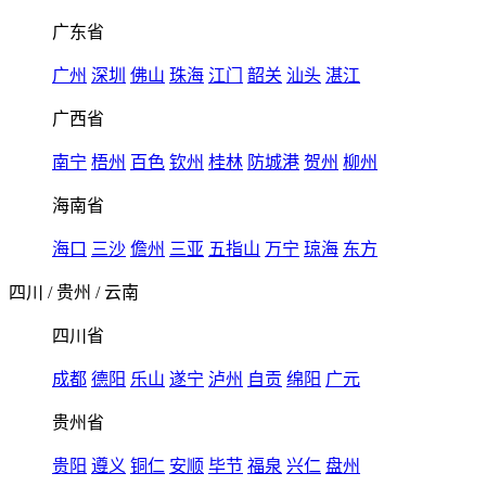
广东省
广州
深圳
佛山
珠海
江门
韶关
汕头
湛江
广西省
南宁
梧州
百色
钦州
桂林
防城港
贺州
柳州
海南省
海口
三沙
儋州
三亚
五指山
万宁
琼海
东方
四川
/
贵州
/
云南
四川省
成都
德阳
乐山
遂宁
泸州
自贡
绵阳
广元
贵州省
贵阳
遵义
铜仁
安顺
毕节
福泉
兴仁
盘州