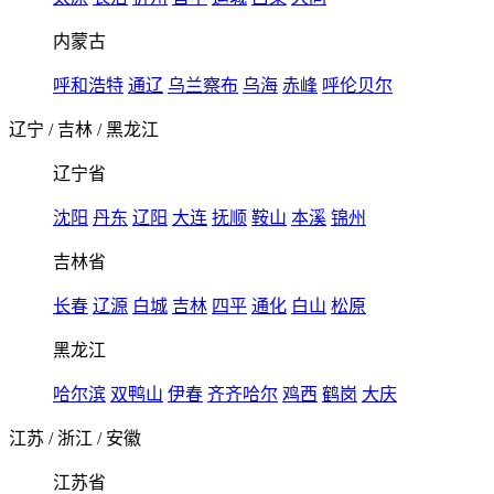
内蒙古
呼和浩特
通辽
乌兰察布
乌海
赤峰
呼伦贝尔
辽宁
/
吉林
/
黑龙江
辽宁省
沈阳
丹东
辽阳
大连
抚顺
鞍山
本溪
锦州
吉林省
长春
辽源
白城
吉林
四平
通化
白山
松原
黑龙江
哈尔滨
双鸭山
伊春
齐齐哈尔
鸡西
鹤岗
大庆
江苏
/
浙江
/
安徽
江苏省