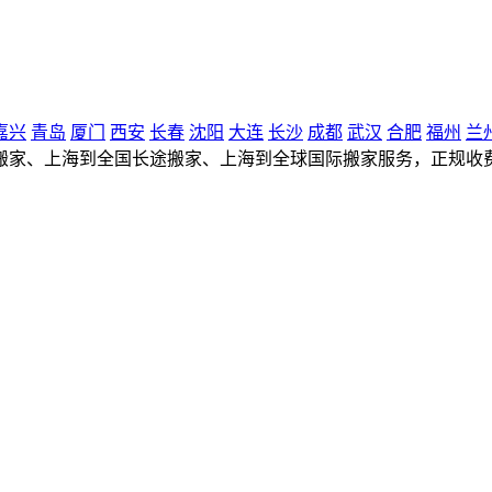
嘉兴
青岛
厦门
西安
长春
沈阳
大连
长沙
成都
武汉
合肥
福州
兰
搬家、上海到全国长途搬家、上海到全球国际搬家服务，正规收