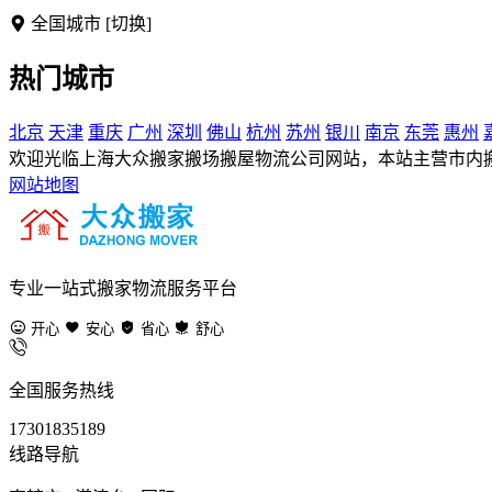
全国城市
[切换]
热门城市
北京
天津
重庆
广州
深圳
佛山
杭州
苏州
银川
南京
东莞
惠州
欢迎光临上海大众搬家搬场搬屋物流公司网站，本站主营市内
网站地图
专业一站式搬家物流服务平台
开心
安心
省心
舒心
全国服务热线
17301835189
线路导航