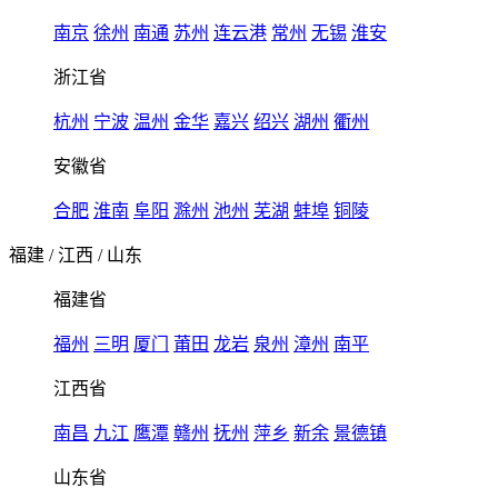
南京
徐州
南通
苏州
连云港
常州
无锡
淮安
浙江省
杭州
宁波
温州
金华
嘉兴
绍兴
湖州
衢州
安徽省
合肥
淮南
阜阳
滁州
池州
芜湖
蚌埠
铜陵
福建
/
江西
/
山东
福建省
福州
三明
厦门
莆田
龙岩
泉州
漳州
南平
江西省
南昌
九江
鹰潭
赣州
抚州
萍乡
新余
景德镇
山东省