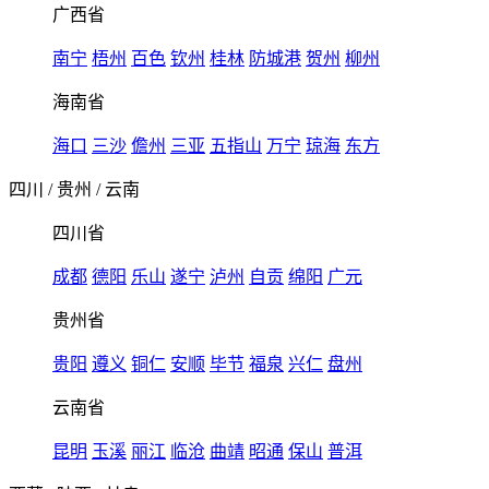
广西省
南宁
梧州
百色
钦州
桂林
防城港
贺州
柳州
海南省
海口
三沙
儋州
三亚
五指山
万宁
琼海
东方
四川
/
贵州
/
云南
四川省
成都
德阳
乐山
遂宁
泸州
自贡
绵阳
广元
贵州省
贵阳
遵义
铜仁
安顺
毕节
福泉
兴仁
盘州
云南省
昆明
玉溪
丽江
临沧
曲靖
昭通
保山
普洱