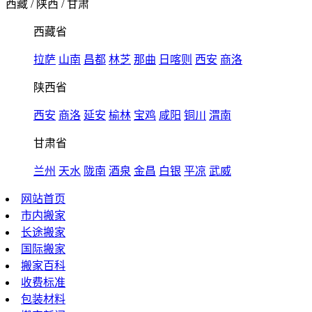
西藏
/
陕西
/
甘肃
西藏省
拉萨
山南
昌都
林芝
那曲
日喀则
西安
商洛
陕西省
西安
商洛
延安
榆林
宝鸡
咸阳
铜川
渭南
甘肃省
兰州
天水
陇南
酒泉
金昌
白银
平凉
武威
网站首页
市内搬家
长途搬家
国际搬家
搬家百科
收费标准
包装材料