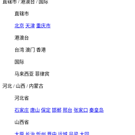
直辖市
/
港澳台
/
国际
直辖市
北京
天津
重庆市
港澳台
台湾
澳门
香港
国际
马来西亚
菲律宾
河北
/
山西
/
内蒙古
河北省
石家庄
唐山
保定
邯郸
邢台
张家口
秦皇岛
山西省
太原
长治
忻州
晋中
运城
吕梁
大同