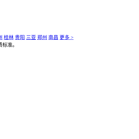
州
桂林
贵阳
三亚
郑州
南昌
更多 >
费标准。