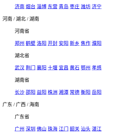
济南
烟台
淄博
东营
青岛
枣庄
潍坊
济宁
河南
/
湖北
/
湖南
河南省
郑州
鹤壁
洛阳
开封
安阳
新乡
焦作
濮阳
湖北省
武汉
荆门
襄阳
十堰
宜昌
黄石
鄂州
孝感
湖南省
长沙
邵阳
益阳
株洲
湘潭
常德
衡阳
岳阳
广东
/
广西
/
海南
广东省
广州
深圳
佛山
珠海
江门
韶关
汕头
湛江