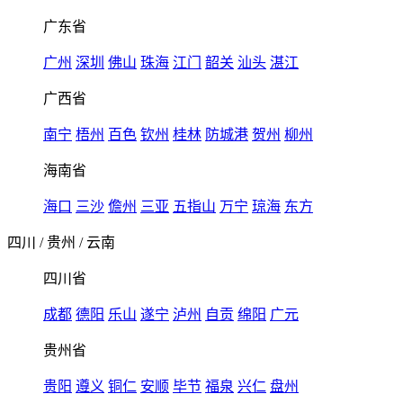
广东省
广州
深圳
佛山
珠海
江门
韶关
汕头
湛江
广西省
南宁
梧州
百色
钦州
桂林
防城港
贺州
柳州
海南省
海口
三沙
儋州
三亚
五指山
万宁
琼海
东方
四川
/
贵州
/
云南
四川省
成都
德阳
乐山
遂宁
泸州
自贡
绵阳
广元
贵州省
贵阳
遵义
铜仁
安顺
毕节
福泉
兴仁
盘州