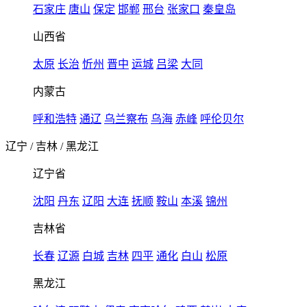
石家庄
唐山
保定
邯郸
邢台
张家口
秦皇岛
山西省
太原
长治
忻州
晋中
运城
吕梁
大同
内蒙古
呼和浩特
通辽
乌兰察布
乌海
赤峰
呼伦贝尔
辽宁
/
吉林
/
黑龙江
辽宁省
沈阳
丹东
辽阳
大连
抚顺
鞍山
本溪
锦州
吉林省
长春
辽源
白城
吉林
四平
通化
白山
松原
黑龙江