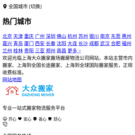
全国城市
[切换]
热门城市
北京
天津
重庆
广州
深圳
佛山
杭州
苏州
银川
南京
东莞
惠州
嘉兴
青岛
厦门
西安
长春
沈阳
大连
长沙
成都
武汉
合肥
福州
兰州
桂林
贵阳
三亚
郑州
南昌
更多 >
欢迎光临上海大众搬家搬场搬屋物流公司网站，本站主营市内
搬家、上海到全国长途搬家、上海到全球国际搬家服务，正规
收费标准。
网站地图
专业一站式搬家物流服务平台
开心
安心
省心
舒心