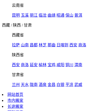
云南省
昆明
玉溪
丽江
临沧
曲靖
昭通
保山
普洱
西藏
/
陕西
/
甘肃
西藏省
拉萨
山南
昌都
林芝
那曲
日喀则
西安
商洛
陕西省
西安
商洛
延安
榆林
宝鸡
咸阳
铜川
渭南
甘肃省
兰州
天水
陇南
酒泉
金昌
白银
平凉
武威
网站首页
市内搬家
长途搬家