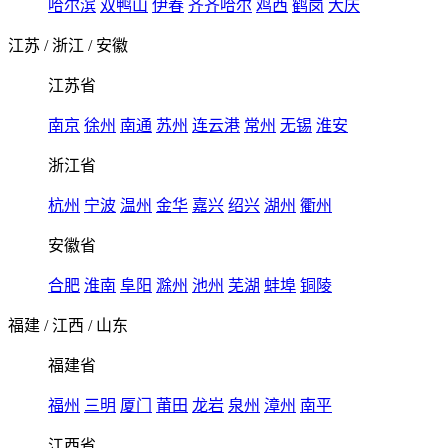
哈尔滨
双鸭山
伊春
齐齐哈尔
鸡西
鹤岗
大庆
江苏
/
浙江
/
安徽
江苏省
南京
徐州
南通
苏州
连云港
常州
无锡
淮安
浙江省
杭州
宁波
温州
金华
嘉兴
绍兴
湖州
衢州
安徽省
合肥
淮南
阜阳
滁州
池州
芜湖
蚌埠
铜陵
福建
/
江西
/
山东
福建省
福州
三明
厦门
莆田
龙岩
泉州
漳州
南平
江西省