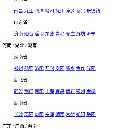
南昌
九江
鹰潭
赣州
抚州
萍乡
新余
景德镇
山东省
济南
烟台
淄博
东营
青岛
枣庄
潍坊
济宁
河南
/
湖北
/
湖南
河南省
郑州
鹤壁
洛阳
开封
安阳
新乡
焦作
濮阳
湖北省
武汉
荆门
襄阳
十堰
宜昌
黄石
鄂州
孝感
湖南省
长沙
邵阳
益阳
株洲
湘潭
常德
衡阳
岳阳
广东
/
广西
/
海南