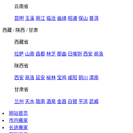
云南省
昆明
玉溪
丽江
临沧
曲靖
昭通
保山
普洱
西藏
/
陕西
/
甘肃
西藏省
拉萨
山南
昌都
林芝
那曲
日喀则
西安
商洛
陕西省
西安
商洛
延安
榆林
宝鸡
咸阳
铜川
渭南
甘肃省
兰州
天水
陇南
酒泉
金昌
白银
平凉
武威
网站首页
市内搬家
长途搬家