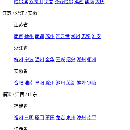
哈尔滨
双鸭山
伊春
齐齐哈尔
鸡西
鹤岗
大庆
江苏
/
浙江
/
安徽
江苏省
南京
徐州
南通
苏州
连云港
常州
无锡
淮安
浙江省
杭州
宁波
温州
金华
嘉兴
绍兴
湖州
衢州
安徽省
合肥
淮南
阜阳
滁州
池州
芜湖
蚌埠
铜陵
福建
/
江西
/
山东
福建省
福州
三明
厦门
莆田
龙岩
泉州
漳州
南平
江西省