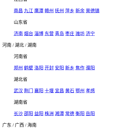
南昌
九江
鹰潭
赣州
抚州
萍乡
新余
景德镇
山东省
济南
烟台
淄博
东营
青岛
枣庄
潍坊
济宁
河南
/
湖北
/
湖南
河南省
郑州
鹤壁
洛阳
开封
安阳
新乡
焦作
濮阳
湖北省
武汉
荆门
襄阳
十堰
宜昌
黄石
鄂州
孝感
湖南省
长沙
邵阳
益阳
株洲
湘潭
常德
衡阳
岳阳
广东
/
广西
/
海南