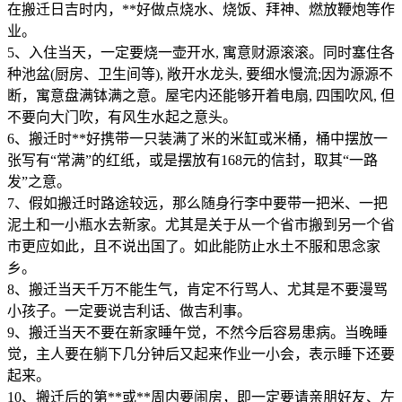
在搬迁日吉时内，**好做点烧水、烧饭、拜神、燃放鞭炮等作
业。
5、入住当天，一定要烧一壶开水, 寓意财源滚滚。同时塞住各
种池盆(厨房、卫生间等), 敞开水龙头, 要细水慢流;因为源源不
断，寓意盘满钵满之意。屋宅内还能够开着电扇, 四围吹风, 但
不要向大门吹，有风生水起之意头。
6、搬迁时**好携带一只装满了米的米缸或米桶，桶中摆放一
张写有“常满”的红纸，或是摆放有168元的信封，取其“一路
发”之意。
7、假如搬迁时路途较远，那么随身行李中要带一把米、一把
泥土和一小瓶水去新家。尤其是关于从一个省市搬到另一个省
市更应如此，且不说出国了。如此能防止水土不服和思念家
乡。
8、搬迁当天千万不能生气，肯定不行骂人、尤其是不要漫骂
小孩子。一定要说吉利话、做吉利事。
9、搬迁当天不要在新家睡午觉，不然今后容易患病。当晚睡
觉，主人要在躺下几分钟后又起来作业一小会，表示睡下还要
起来。
10、搬迁后的第**或**周内要闹房，即一定要请亲朋好友、左