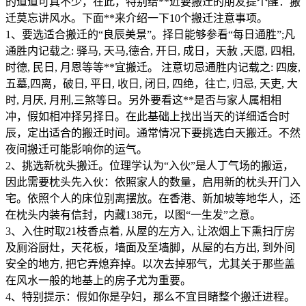
的道道可真不少，在此，特别给**近要搬迁的朋友提个醒：搬
迁莫忘讲风水。下面**来介绍一下10个搬迁注意事项。
1、要选适合搬迁的“良辰美景”。择日能够参看“每日通胜”;凡
通胜内记载之: 驿马, 天马,德合, 开日, 成日，天赦 ,天愿, 四相,
时德, 民日, 月恩等等**宜搬迁。 注意切忌通胜内记载之: 四废,
五墓,四离，破日, 平日, 收日, 闭日, 四绝，往亡, 归忌, 天吏, 大
时, 月厌, 月刑,三煞等日。另外要看这**是否与家人属相相
冲，假如相冲择另择日。在此基础上找出当天的详细适合时
辰，定出适合的搬迁时间。通常情况下要挑选白天搬迁。不然
夜间搬迁可能影响你的运气。
2、挑选新枕头搬迁。位理学认为“入伙”是人丁气场的搬运，
因此需要枕头先入伙：依照家人的数量，启用新的枕头开门入
宅。依照个人的床位别离摆放。在香港、新加坡等地华人，还
在枕头内装有信封，内藏138元，以图“一生发”之意。
3、入住时取21枝香点着, 从屋的左方入, 让浓烟上下熏扫厅房
及厕浴厨灶，天花板，墙面及至墙脚，从屋的右方出, 到外间
安全的地方, 把它弄熄弃掉。以次去掉邪气，尤其关于那些盖
在风水一般的地基上的房子尤为重要。
4、特别提示：假如你是孕妇，那么不宜目睹整个搬迁进程。