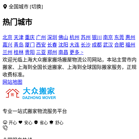
全国城市
[切换]
热门城市
北京
天津
重庆
广州
深圳
佛山
杭州
苏州
银川
南京
东莞
惠州
嘉兴
青岛
厦门
西安
长春
沈阳
大连
长沙
成都
武汉
合肥
福州
兰州
桂林
贵阳
三亚
郑州
南昌
更多 >
欢迎光临上海大众搬家搬场搬屋物流公司网站，本站主营市内
搬家、上海到全国长途搬家、上海到全球国际搬家服务，正规
收费标准。
网站地图
专业一站式搬家物流服务平台
开心
安心
省心
舒心