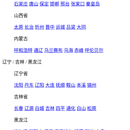
石家庄
唐山
保定
邯郸
邢台
张家口
秦皇岛
山西省
太原
长治
忻州
晋中
运城
吕梁
大同
内蒙古
呼和浩特
通辽
乌兰察布
乌海
赤峰
呼伦贝尔
辽宁
/
吉林
/
黑龙江
辽宁省
沈阳
丹东
辽阳
大连
抚顺
鞍山
本溪
锦州
吉林省
长春
辽源
白城
吉林
四平
通化
白山
松原
黑龙江