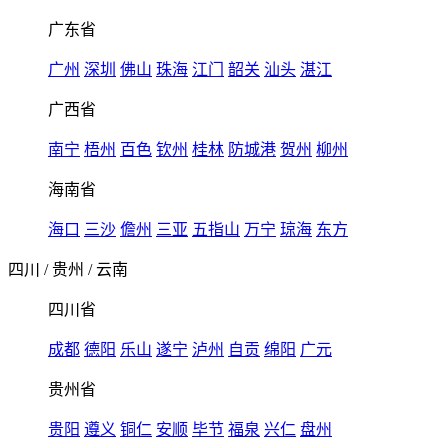
广东省
广州
深圳
佛山
珠海
江门
韶关
汕头
湛江
广西省
南宁
梧州
百色
钦州
桂林
防城港
贺州
柳州
海南省
海口
三沙
儋州
三亚
五指山
万宁
琼海
东方
四川
/
贵州
/
云南
四川省
成都
德阳
乐山
遂宁
泸州
自贡
绵阳
广元
贵州省
贵阳
遵义
铜仁
安顺
毕节
福泉
兴仁
盘州