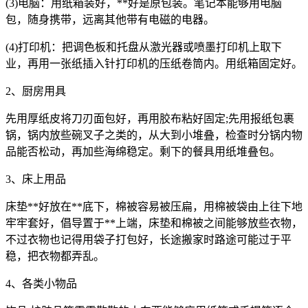
(3)电脑：用纸箱装好，**好是原包装。笔记本能够用电脑
包，随身携带，远离其他带有电磁的电器。
(4)打印机：把调色板和托盘从激光器或喷墨打印机上取下
业，再用一张纸插入针打印机的压纸卷筒内。用纸箱固定好。
2、厨房用具
先用厚纸皮将刀刃面包好，再用胶布粘好固定;先用报纸包裹
锅，锅内放些碗叉子之类的，从大到小堆叠，检查时分锅内物
品能否松动，再加些海绵稳定。剩下的餐具用纸堆叠包。
3、床上用品
床垫**好放在**底下，棉被容易被压扁，用棉被袋由上往下地
牢牢套好，倡导置于**上端，床垫和棉被之间能够放些衣物，
不过衣物也记得用袋子打包好，长途搬家时路途可能过于平
稳，把衣物都弄乱。
4、各类小物品