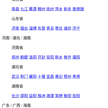
南昌
九江
鹰潭
赣州
抚州
萍乡
新余
景德镇
山东省
济南
烟台
淄博
东营
青岛
枣庄
潍坊
济宁
河南
/
湖北
/
湖南
河南省
郑州
鹤壁
洛阳
开封
安阳
新乡
焦作
濮阳
湖北省
武汉
荆门
襄阳
十堰
宜昌
黄石
鄂州
孝感
湖南省
长沙
邵阳
益阳
株洲
湘潭
常德
衡阳
岳阳
广东
/
广西
/
海南