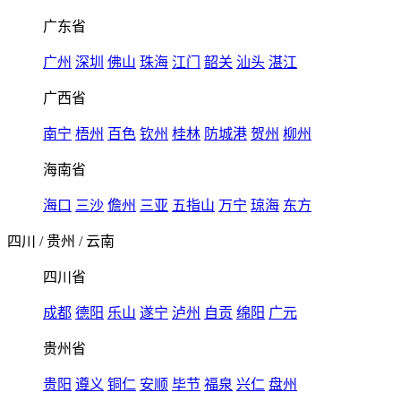
广东省
广州
深圳
佛山
珠海
江门
韶关
汕头
湛江
广西省
南宁
梧州
百色
钦州
桂林
防城港
贺州
柳州
海南省
海口
三沙
儋州
三亚
五指山
万宁
琼海
东方
四川
/
贵州
/
云南
四川省
成都
德阳
乐山
遂宁
泸州
自贡
绵阳
广元
贵州省
贵阳
遵义
铜仁
安顺
毕节
福泉
兴仁
盘州