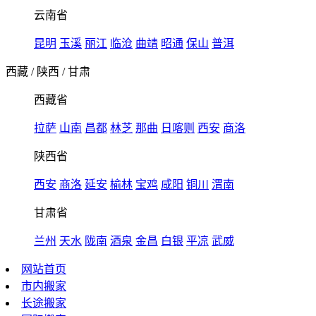
云南省
昆明
玉溪
丽江
临沧
曲靖
昭通
保山
普洱
西藏
/
陕西
/
甘肃
西藏省
拉萨
山南
昌都
林芝
那曲
日喀则
西安
商洛
陕西省
西安
商洛
延安
榆林
宝鸡
咸阳
铜川
渭南
甘肃省
兰州
天水
陇南
酒泉
金昌
白银
平凉
武威
网站首页
市内搬家
长途搬家