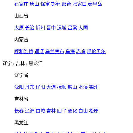
石家庄
唐山
保定
邯郸
邢台
张家口
秦皇岛
山西省
太原
长治
忻州
晋中
运城
吕梁
大同
内蒙古
呼和浩特
通辽
乌兰察布
乌海
赤峰
呼伦贝尔
辽宁
/
吉林
/
黑龙江
辽宁省
沈阳
丹东
辽阳
大连
抚顺
鞍山
本溪
锦州
吉林省
长春
辽源
白城
吉林
四平
通化
白山
松原
黑龙江