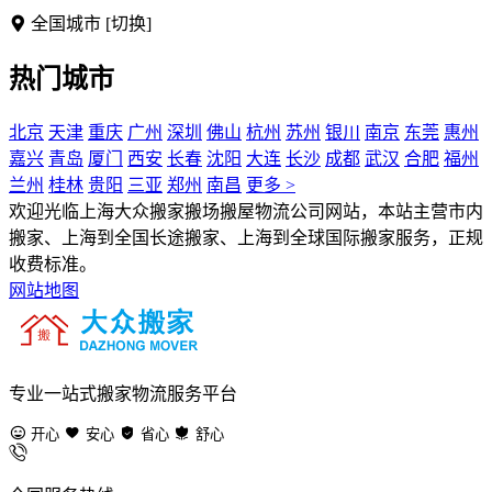
全国城市
[切换]
热门城市
北京
天津
重庆
广州
深圳
佛山
杭州
苏州
银川
南京
东莞
惠州
嘉兴
青岛
厦门
西安
长春
沈阳
大连
长沙
成都
武汉
合肥
福州
兰州
桂林
贵阳
三亚
郑州
南昌
更多 >
欢迎光临上海大众搬家搬场搬屋物流公司网站，本站主营市内
搬家、上海到全国长途搬家、上海到全球国际搬家服务，正规
收费标准。
网站地图
专业一站式搬家物流服务平台
开心
安心
省心
舒心