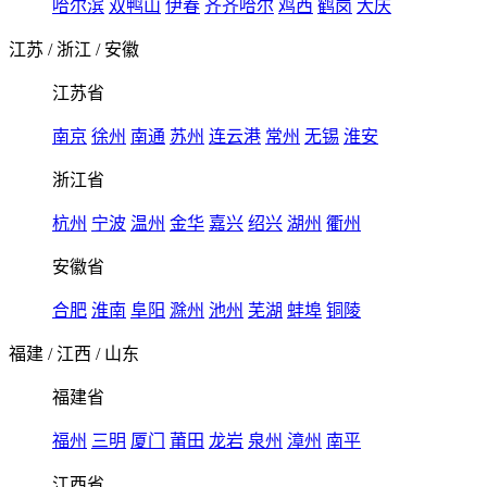
哈尔滨
双鸭山
伊春
齐齐哈尔
鸡西
鹤岗
大庆
江苏
/
浙江
/
安徽
江苏省
南京
徐州
南通
苏州
连云港
常州
无锡
淮安
浙江省
杭州
宁波
温州
金华
嘉兴
绍兴
湖州
衢州
安徽省
合肥
淮南
阜阳
滁州
池州
芜湖
蚌埠
铜陵
福建
/
江西
/
山东
福建省
福州
三明
厦门
莆田
龙岩
泉州
漳州
南平
江西省