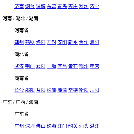
济南
烟台
淄博
东营
青岛
枣庄
潍坊
济宁
河南
/
湖北
/
湖南
河南省
郑州
鹤壁
洛阳
开封
安阳
新乡
焦作
濮阳
湖北省
武汉
荆门
襄阳
十堰
宜昌
黄石
鄂州
孝感
湖南省
长沙
邵阳
益阳
株洲
湘潭
常德
衡阳
岳阳
广东
/
广西
/
海南
广东省
广州
深圳
佛山
珠海
江门
韶关
汕头
湛江