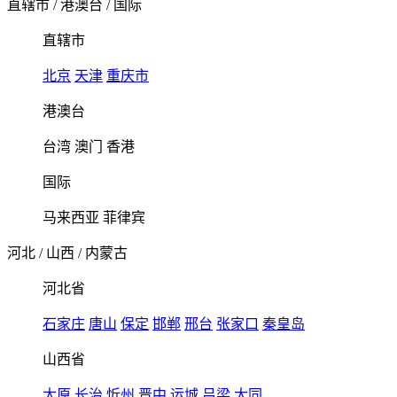
直辖市
/
港澳台
/
国际
直辖市
北京
天津
重庆市
港澳台
台湾
澳门
香港
国际
马来西亚
菲律宾
河北
/
山西
/
内蒙古
河北省
石家庄
唐山
保定
邯郸
邢台
张家口
秦皇岛
山西省
太原
长治
忻州
晋中
运城
吕梁
大同