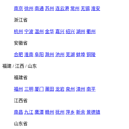
南京
徐州
南通
苏州
连云港
常州
无锡
淮安
浙江省
杭州
宁波
温州
金华
嘉兴
绍兴
湖州
衢州
安徽省
合肥
淮南
阜阳
滁州
池州
芜湖
蚌埠
铜陵
福建
/
江西
/
山东
福建省
福州
三明
厦门
莆田
龙岩
泉州
漳州
南平
江西省
南昌
九江
鹰潭
赣州
抚州
萍乡
新余
景德镇
山东省