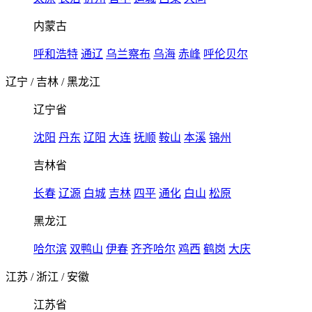
内蒙古
呼和浩特
通辽
乌兰察布
乌海
赤峰
呼伦贝尔
辽宁
/
吉林
/
黑龙江
辽宁省
沈阳
丹东
辽阳
大连
抚顺
鞍山
本溪
锦州
吉林省
长春
辽源
白城
吉林
四平
通化
白山
松原
黑龙江
哈尔滨
双鸭山
伊春
齐齐哈尔
鸡西
鹤岗
大庆
江苏
/
浙江
/
安徽
江苏省