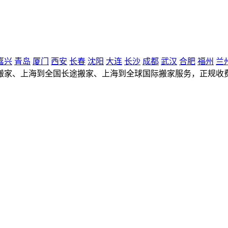
嘉兴
青岛
厦门
西安
长春
沈阳
大连
长沙
成都
武汉
合肥
福州
兰
搬家、上海到全国长途搬家、上海到全球国际搬家服务，正规收