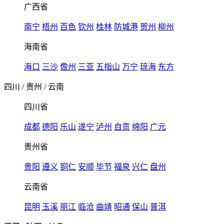
广西省
南宁
梧州
百色
钦州
桂林
防城港
贺州
柳州
海南省
海口
三沙
儋州
三亚
五指山
万宁
琼海
东方
四川
/
贵州
/
云南
四川省
成都
德阳
乐山
遂宁
泸州
自贡
绵阳
广元
贵州省
贵阳
遵义
铜仁
安顺
毕节
福泉
兴仁
盘州
云南省
昆明
玉溪
丽江
临沧
曲靖
昭通
保山
普洱