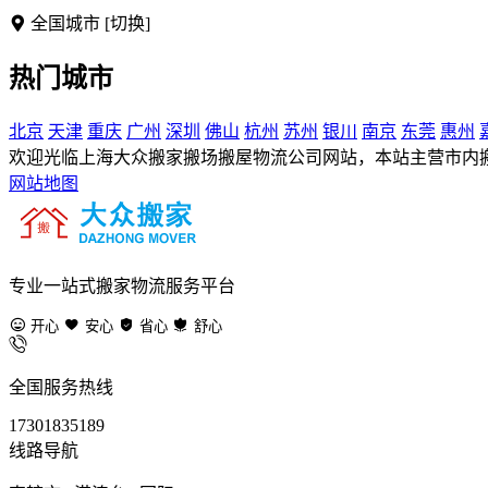
全国城市
[切换]
热门城市
北京
天津
重庆
广州
深圳
佛山
杭州
苏州
银川
南京
东莞
惠州
欢迎光临上海大众搬家搬场搬屋物流公司网站，本站主营市内
网站地图
专业一站式搬家物流服务平台
开心
安心
省心
舒心
全国服务热线
17301835189
线路导航