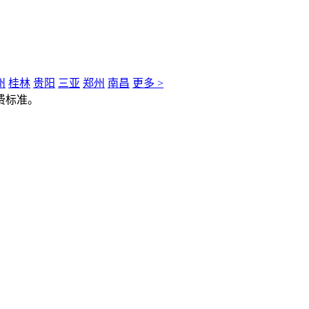
州
桂林
贵阳
三亚
郑州
南昌
更多 >
费标准。