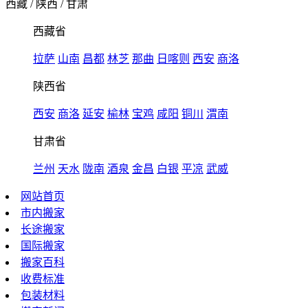
西藏
/
陕西
/
甘肃
西藏省
拉萨
山南
昌都
林芝
那曲
日喀则
西安
商洛
陕西省
西安
商洛
延安
榆林
宝鸡
咸阳
铜川
渭南
甘肃省
兰州
天水
陇南
酒泉
金昌
白银
平凉
武威
网站首页
市内搬家
长途搬家
国际搬家
搬家百科
收费标准
包装材料