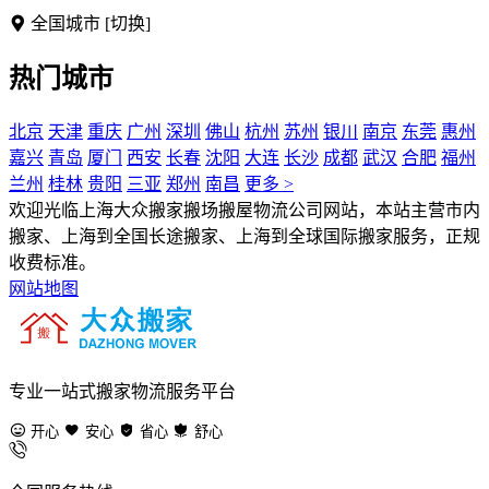
全国城市
[切换]
热门城市
北京
天津
重庆
广州
深圳
佛山
杭州
苏州
银川
南京
东莞
惠州
嘉兴
青岛
厦门
西安
长春
沈阳
大连
长沙
成都
武汉
合肥
福州
兰州
桂林
贵阳
三亚
郑州
南昌
更多 >
欢迎光临上海大众搬家搬场搬屋物流公司网站，本站主营市内
搬家、上海到全国长途搬家、上海到全球国际搬家服务，正规
收费标准。
网站地图
专业一站式搬家物流服务平台
开心
安心
省心
舒心