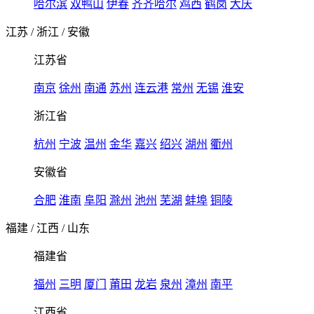
哈尔滨
双鸭山
伊春
齐齐哈尔
鸡西
鹤岗
大庆
江苏
/
浙江
/
安徽
江苏省
南京
徐州
南通
苏州
连云港
常州
无锡
淮安
浙江省
杭州
宁波
温州
金华
嘉兴
绍兴
湖州
衢州
安徽省
合肥
淮南
阜阳
滁州
池州
芜湖
蚌埠
铜陵
福建
/
江西
/
山东
福建省
福州
三明
厦门
莆田
龙岩
泉州
漳州
南平
江西省