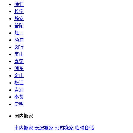
徐汇
长宁
静安
普陀
虹口
杨浦
闵行
宝山
嘉定
浦东
金山
松江
青浦
奉贤
崇明
国内搬家
市内搬家
长途搬家
公司搬家
临时仓储