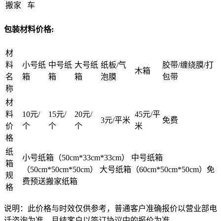
搬家
车
包装材料价格:
材
料
小号纸
中号纸
大号纸
纸板/气
胶带/缠绕膜/打
木箱
名
箱
箱
箱
泡膜
包带
称
材
料
10元/
15元/
20元/
45元/平
3元/平米
免费
价
个
个
个
米
格
纸
小号纸箱（50cm*33cm*33cm） 中号纸箱
箱
（50cm*50cm*50cm） 大号纸箱（60cm*50cm*50cm）免
规
费预送搬家纸箱
格
说明：此价格与时效仅供参考，普通客户准确报价以营业部电
话咨询为准，月结客户以签订协议中的报价为准。