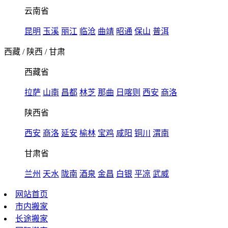
云南省
昆明
玉溪
丽江
临沧
曲靖
昭通
保山
普洱
西藏
/
陕西
/
甘肃
西藏省
拉萨
山南
昌都
林芝
那曲
日喀则
西安
商洛
陕西省
西安
商洛
延安
榆林
宝鸡
咸阳
铜川
渭南
甘肃省
兰州
天水
陇南
酒泉
金昌
白银
平凉
武威
网站首页
市内搬家
长途搬家