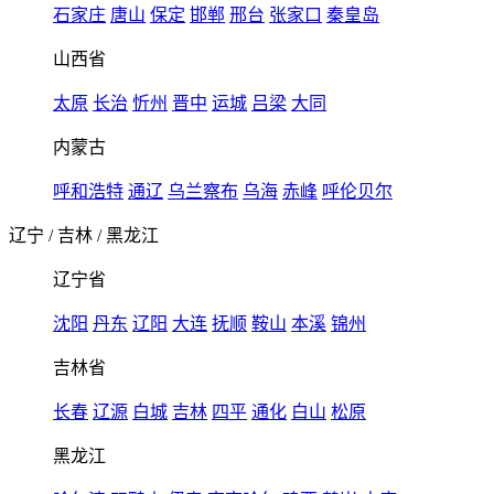
石家庄
唐山
保定
邯郸
邢台
张家口
秦皇岛
山西省
太原
长治
忻州
晋中
运城
吕梁
大同
内蒙古
呼和浩特
通辽
乌兰察布
乌海
赤峰
呼伦贝尔
辽宁
/
吉林
/
黑龙江
辽宁省
沈阳
丹东
辽阳
大连
抚顺
鞍山
本溪
锦州
吉林省
长春
辽源
白城
吉林
四平
通化
白山
松原
黑龙江