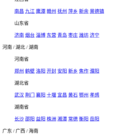
南昌
九江
鹰潭
赣州
抚州
萍乡
新余
景德镇
山东省
济南
烟台
淄博
东营
青岛
枣庄
潍坊
济宁
河南
/
湖北
/
湖南
河南省
郑州
鹤壁
洛阳
开封
安阳
新乡
焦作
濮阳
湖北省
武汉
荆门
襄阳
十堰
宜昌
黄石
鄂州
孝感
湖南省
长沙
邵阳
益阳
株洲
湘潭
常德
衡阳
岳阳
广东
/
广西
/
海南