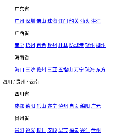
广东省
广州
深圳
佛山
珠海
江门
韶关
汕头
湛江
广西省
南宁
梧州
百色
钦州
桂林
防城港
贺州
柳州
海南省
海口
三沙
儋州
三亚
五指山
万宁
琼海
东方
四川
/
贵州
/
云南
四川省
成都
德阳
乐山
遂宁
泸州
自贡
绵阳
广元
贵州省
贵阳
遵义
铜仁
安顺
毕节
福泉
兴仁
盘州